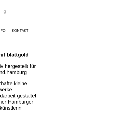
rg
NFO
KONTAKT
it blattgold
iv hergestellt für
ind.hamburg
hafte kleine
werke
darbeit gestaltet
iner Hamburger
künstlerin