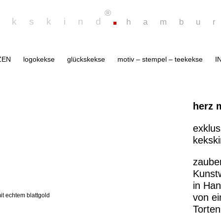
®
ekskind
hambu
ZEN
logokekse
glückskekse
motiv – stempel – teekekse
I
herz m
exklus
keksk
zauber
Kunst
in Han
von e
Torten