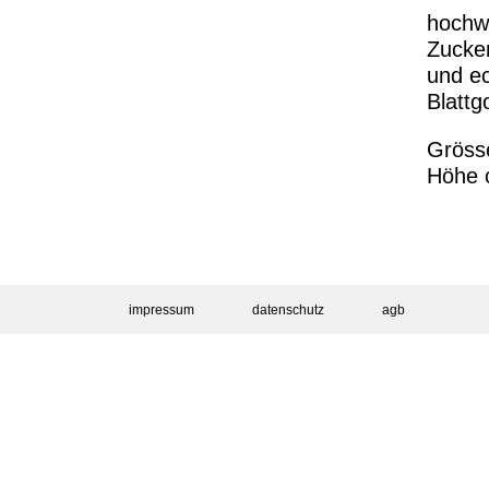
hochw
Zucke
und e
Blattg
Gröss
Höhe 
impressum
datenschutz
agb