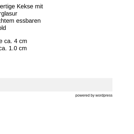
ertige Kekse mit
rglasur
chtem essbaren
old
e ca. 4 cm
ca. 1.0 cm
powered by
wordpress