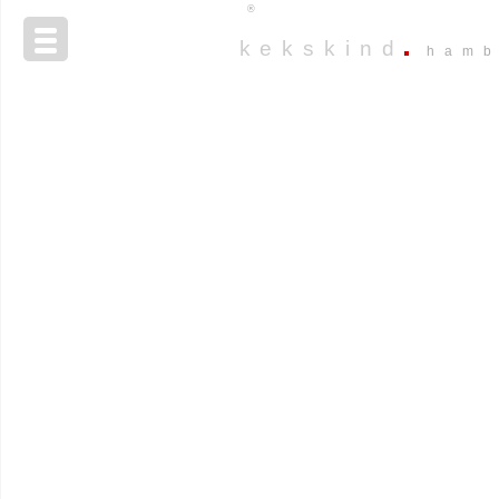
®
kekskind
hamb