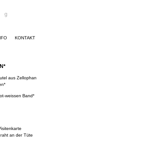
rg
NFO
KONTAKT
EN*
eutel aus Zellophan
en*
 rot-weissen Band*
isitenkarte
raht an der Tüte