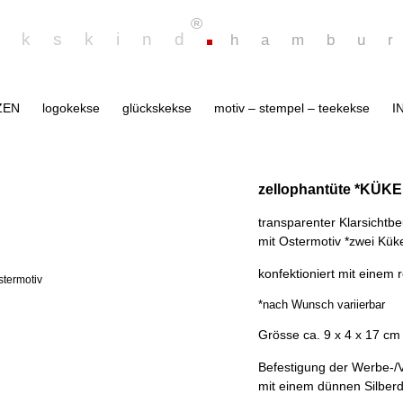
®
ekskind
hambu
ZEN
logokekse
glückskekse
motiv – stempel – teekekse
I
zellophantüte *KÜK
transparenter Klarsichtb
mit Ostermotiv *zwei Kük
konfektioniert mit einem
*nach Wunsch variierbar
Grösse ca. 9 x 4 x 17 cm
Befestigung der Werbe-/V
mit einem dünnen Silberd